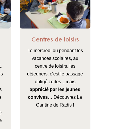
Centres de loisirs
Le mercredi ou pendant les
vacances scolaires, au
,
centre de loisirs, les
es
déjeuners, c’est le passage
obligé certes…mais
s
apprécié par les jeunes
e
convives
… Découvrez La
Cantine de Radis !
e
e
…