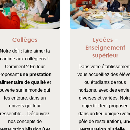
Collèges
Lycées –
Enseignement
Notre défi : faire aimer la
supérieur
cantine aux collégiens !
Comment ? En leur
Dans votre établissement
proposant
une prestation
vous accueillez des élèv
alimentaire de qualité
et
ou étudiants de tous
ouverte sur le monde qui
horizons, avec des envie
les entoure, dans un
diverses et variées. Notr
univers qui leur
objectif : leur proposer,
ressemble… Découvrez
dans un lieu unique (votr
nos concepts de
pôle de restauration),
un
restauration Mission 0 et
restauration plurielle